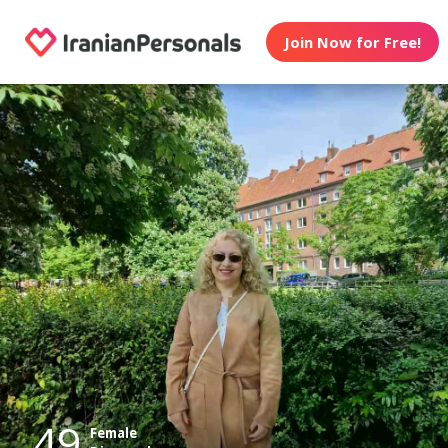
Join Now for Free!
49
Female