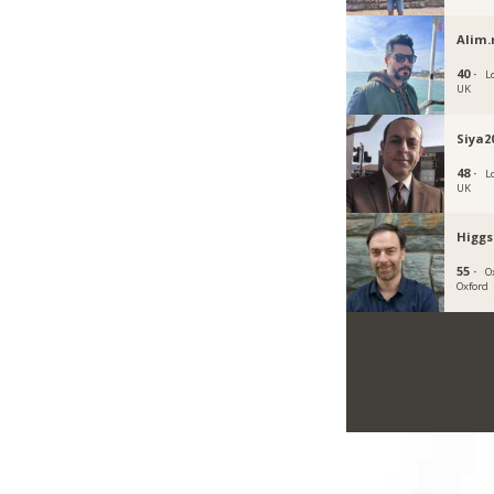
Alim
40 ·
L
UK
Siya2
48 ·
L
UK
Higgs
55 ·
O
Oxford