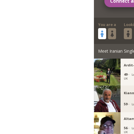
Connect a
You are a
Look
Meet Iranian Singl
Ardit
49 ·
L
UK
Kiann
59 ·
L
Altam
56 ·
L
UK