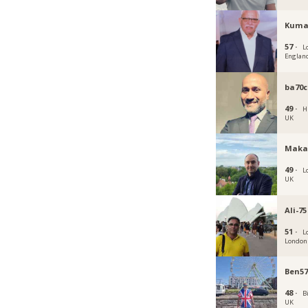
Kuma
57 ·
L
Englan
ba70
49 ·
H
UK
Maka
49 ·
L
UK
Ali-75
51 ·
L
London
Ben57
48 ·
B
UK