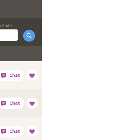
p Code