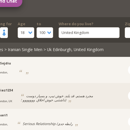
nd Chat
ing for
Age
to
Where do you live?
Zi
18
100
United Kingdom
es
>
Iranian Single Men
> Uk Edinburgh, United Kingdom
-Sejdiu
ondon,
iaz1234
مجرد هستم. قد بلند. خوش تیپ. و بسیار دوست
داشتنی. خوش اخلاق. ووووووو ؛)
ondon, UK
ari1
Serious Relationship /رابطه جدی
ondon,