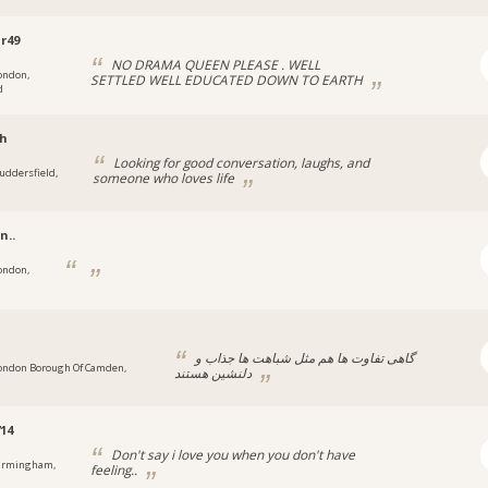
r49
NO DRAMA QUEEN PLEASE . WELL
ondon,
SETTLED WELL EDUCATED DOWN TO EARTH
d
ch
Looking for good conversation, laughs, and
uddersfield,
someone who loves life
n..
ondon,
گاهی تفاوت ها هم مثل شباهت ها جذاب و
ondon Borough Of Camden,
دلنشین هستند
14
Don't say i love you when you don't have
irmingham,
feeling..