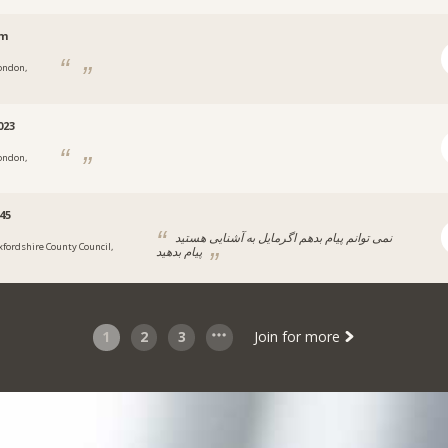
.m
ondon,
023
ondon,
45
نمی توانم‌ پیام‌ بدهم اگر‌مایل به آشنایی هستید
xfordshire County Council,
پیام بدهید
1
2
3
Join for more