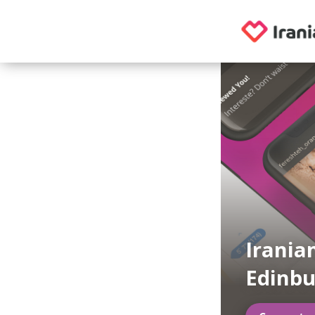
Irania
Edinb