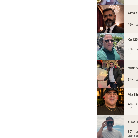
Arma
46 ·
L
Ka12
58 ·
L
UK
Mehr
34 ·
L
Ma88
49 ·
S
UK
sina
37 ·
L
Englan