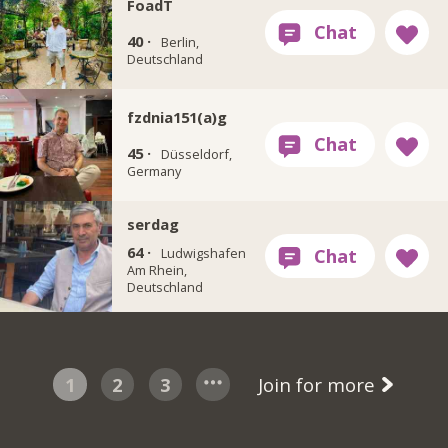
FoadT
40 ·
Berlin,
Deutschland
fzdnia151(a)g
45 ·
Düsseldorf,
Germany
serdag
64 ·
Ludwigshafen
Am Rhein,
Deutschland
1
2
3
Join for more