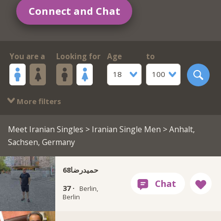
Connect and Chat
You are a
Looking for
Age
to
18
100
More filters
Meet Iranian Singles
>
Iranian Single Men
> Anhalt,
Sachsen, Germany
حمیدرضا68
37 ·
Berlin,
Berlin