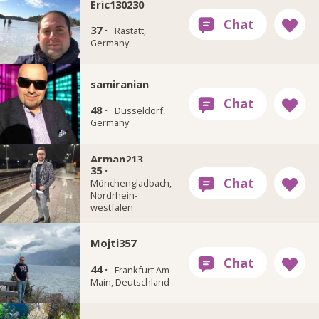
Eric130230
37 ·
Rastatt,
Germany
samiranian
48 ·
Düsseldorf,
Germany
Arman213
35 ·
Mönchengladbach,
Nordrhein-
westfalen
Mojti357
44 ·
Frankfurt Am
Main, Deutschland