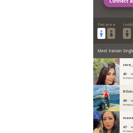
Connect a
You are a
Look
Meet Iranian Singl
sara_
43 ·
Y
Armeni
ROsh
49 ·
Y
Armeni
manel
47 ·
Y
Armeni