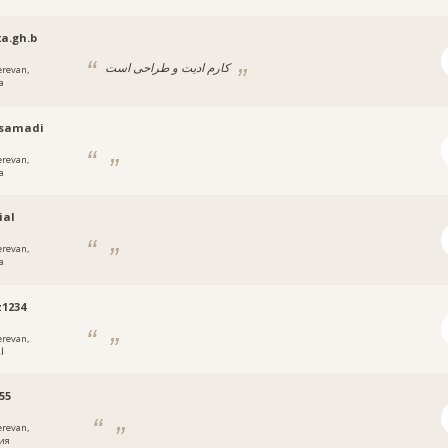
xa.gh.b
کارم ادیت و طراحی است
erevan,
a
samadi
erevan,
a
ial
erevan,
a
1234
erevan,
ا
55
erevan,
ия