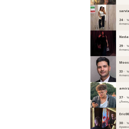
sarvi
24 ·
Y
Armeni
Neda
29 ·
Y
Armeni
Moos
33 ·
Y
Armeni
amirz
37 ·
Y
رمنستان
Eric00
30 ·
Y
Армен