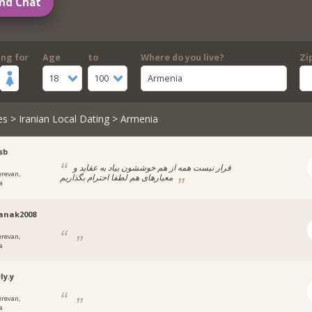
nd Chat
ing for
Age
to
Where do you live?
Zi
18
100
Armenia
es
>
Iranian Local Dating
> Armenia
sb
قرار نیست همه از هم خوششون بیاد به عقاید و
erevan,
معیارهای هم لطفا احترام بگذاریم
a
anak2008
erevan,
a
y.y
erevan,
a