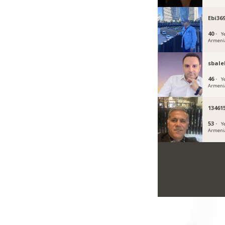
Ebi36
40 ·
Y
Armeni
sbale
46 ·
Y
Armeni
13461
53 ·
Y
Armeni