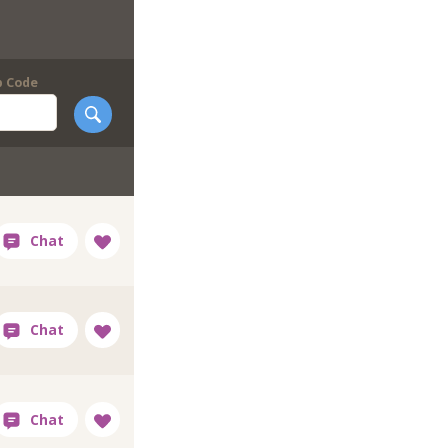
p Code