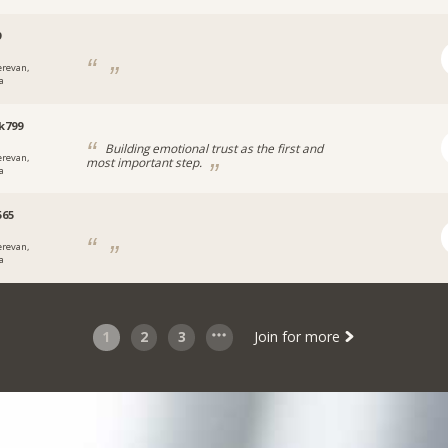
9
erevan,
a
k799
Building emotional trust as the first and
erevan,
most important step.
a
565
erevan,
a
1
2
3
Join for more