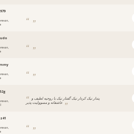
1979
erevan,
a
Gudo
erevan,
a
ammy
erevan,
a
52g
پندار نیک کردار نیک گفتار نیک با روحیه لطیف و
erevan,
عاشقانه و مسوولیت پذیر
ا
z41
erevan,
a