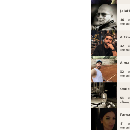
Jalal
46 ·
Y
Armeni
Alex
32 ·
Y
Armeni
Alm
32 ·
Y
Armeni
Omid
53 ·
Y
رمنستان
Farna
41 ·
Y
Armeni